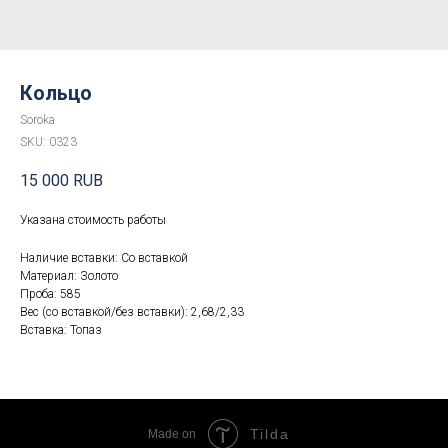
Кольцо
Soroka
SKU:
0323
15 000
RUB
Указана стоимость работы
Наличие вставки: Со вставкой
Материал: Золото
Проба: 585
Вес (со вставкой/без вставки): 2,68/2,33
Вставка: Топаз
Tilda
Made on